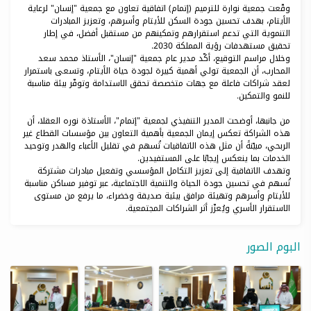
وقّعت جمعية نوارة للترميم (إتمام) اتفاقية تعاون مع جمعية "إنسان" لرعاية
الأيتام، بهدف تحسين جودة السكن للأيتام وأسرهم، وتعزيز المبادرات
التنموية التي تدعم استقرارهم وتمكينهم من مستقبل أفضل، في إطار
تحقيق مستهدفات رؤية المملكة 2030.
وخلال مراسم التوقيع، أكّد مدير عام جمعية "إنسان"، الأستاذ محمد سعد
المحارب، أن الجمعية تولي أهمية كبيرة لجودة حياة الأيتام، وتسعى باستمرار
لعقد شراكات فاعلة مع جهات متخصصة تحقق الاستدامة وتوفّر بيئة مناسبة
للنمو والتمكين.
من جانبها، أوضحت المدير التنفيذي لجمعية "إتمام"، الأستاذة نوره العقلا، أن
هذه الشراكة تعكس إيمان الجمعية بأهمية التعاون بين مؤسسات القطاع غير
الربحي، مبيّنةً أن مثل هذه الاتفاقيات تُسهم في تقليل الأعباء والهدر وتوحيد
الخدمات بما ينعكس إيجابًا على المستفيدين.
وتهدف الاتفاقية إلى تعزيز التكامل المؤسسي وتفعيل مبادرات مشتركة
تُسهم في تحسين جودة الحياة والتنمية الاجتماعية، عبر توفير مساكن مناسبة
للأيتام وأسرهم وتهيئة مرافق بيئية صديقة وخضراء، ما يرفع من مستوى
الاستقرار الأسري ويُعزّز أثر الشراكات المجتمعية.
البوم الصور