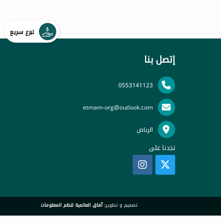
تبرع سريع
إتصل بنا
0553141123
etmam-org@outlook.com
الرياض
تجدنا على
تصميم و تطوير:
آفاق العالمية لنظم المعلومات