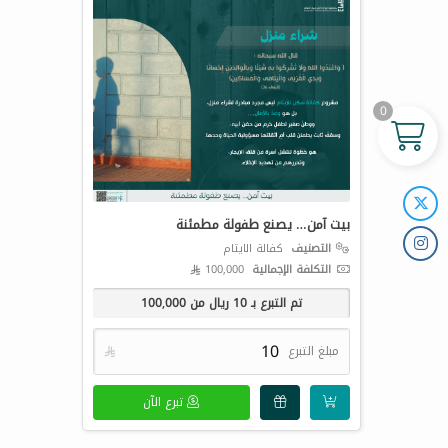
0
بيت آمن… يصنع طفولة مطمئنة
التصنيف
كفالة الايتام
التكلفة الإجمالية
100,000 
تم التبرع بـ
10
ريال من
100,000
مبلغ التبرع

تبرع الآن