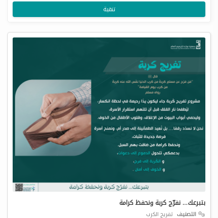
تنقية
بتبرعك… نفرّج كربة ونحفظ كرامة
التصنيف
تفريج الكرب