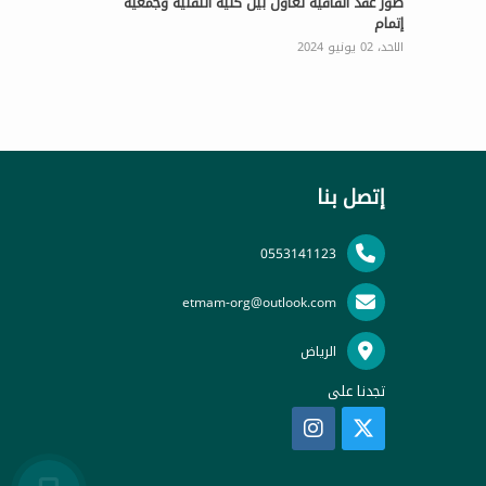
صور عقد اتفاقية تعاون بين كلية التقنية وجمعية
إتمام
الاحد، 02 يونيو 2024
إتصل بنا
0553141123
etmam-org@outlook.com
الرياض
تجدنا على